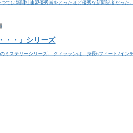
かつては新聞社連盟優秀賞をとったほど優秀な新聞記者だった。
め
・・・』シリーズ
テリーシリーズ。 クィラランは、身長6フィート2インチ(188c
。