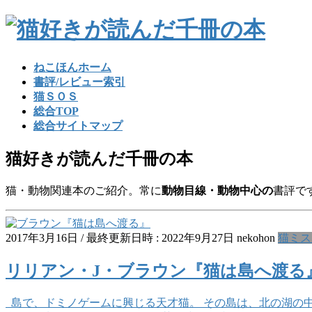
コ
ナ
ン
ビ
テ
ゲ
ン
ー
ねこほんホーム
ツ
シ
書評/レビュー索引
へ
ョ
猫ＳＯＳ
ス
ン
総合TOP
キ
に
総合サイトマップ
ッ
移
プ
動
猫好きが読んだ千冊の本
猫・動物関連本のご紹介。常に
動物目線・動物中心の
書評で
2017年3月16日
/ 最終更新日時 :
2022年9月27日
nekohon
猫ミス
リリアン・J・ブラウン『猫は島へ渡る
島で、ドミノゲームに興じる天才猫。 その島は、北の湖の