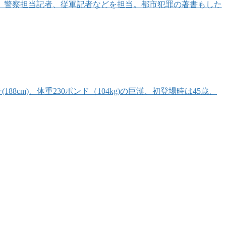
 警察担当記者、従軍記者などを担当。都市犯罪の著書もした
m)、体重230ポンド（104kg)の巨漢、初登場時は45歳、