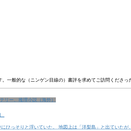
す。一般的な（ニンゲン目線の）書評を求めてご訪問くださっ
テリー、推理小説（海外）
』
中にひっそりと浮いていた。 地図上は「洋梨島」と出ていたが