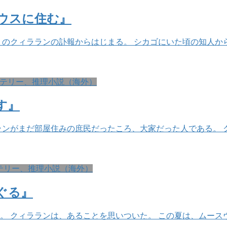
ウスに住む』
のクィラランの訃報からはじまる。 シカゴにいた頃の知人か
テリー、推理小説（海外）
す』
ランがまだ部屋住みの庶民だったころ、大家だった人である。 
テリー、推理小説（海外）
ぐる』
 クィラランは、あることを思いついた。 この夏は、ムース