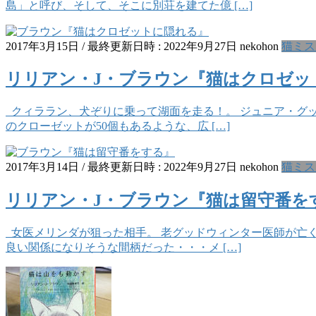
島」と呼び、そして、そこに別荘を建てた億 […]
2017年3月15日
/ 最終更新日時 :
2022年9月27日
nekohon
猫ミス
リリアン・J・ブラウン『猫はクロゼッ
クィララン、犬ぞりに乗って湖面を走る！。 ジュニア・グ
のクローゼットが50個もあるような、広 […]
2017年3月14日
/ 最終更新日時 :
2022年9月27日
nekohon
猫ミス
リリアン・J・ブラウン『猫は留守番を
女医メリンダが狙った相手。 老グッドウィンター医師が亡く
良い関係になりそうな間柄だった・・・メ […]