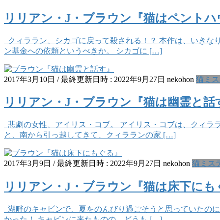
リリアン・J・ブラウン『猫はペントハ
クィララン、シカゴに戻って殺される！？ 本作は、いきなり
ン基金への依頼というべきか。 シカゴに […]
2017年3月10日
/ 最終更新日時 :
2022年9月27日
nekohon
猫ミス
リリアン・J・ブラウン『猫は幽霊と話
悲劇の女性、アイリス・コブ。 アイリス・コブは、クィラ
と、南から引っ越してきて、クィラランの家 […]
2017年3月9日
/ 最終更新日時 :
2022年9月27日
nekohon
猫ミス
リリアン・J・ブラウン『猫は床下にも
湖畔のキャビンで、夏をのんびり過ごそうと思っていたのに。
かった！ キャビンに来たものの、どうも […]