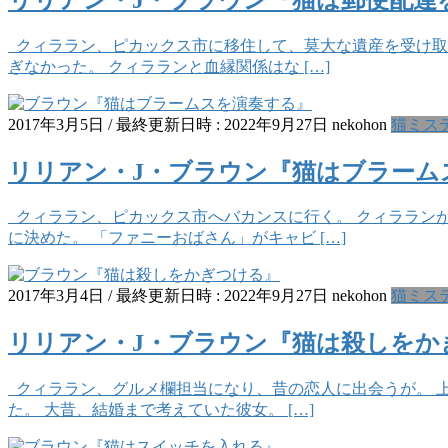
クィララン、ピカックス市に移住して、莫大な遺産を受け取
ぎなかった。 クィラランと血縁関係はな […]
2017年3月5日
/ 最終更新日時 :
2022年9月27日
nekohon
猫ミス
リリアン・J・ブラウン『猫はブラーム
クィララン、ピカックス市へバカンスに行く。 クィララン
に決めた。 「ファニーおばさん」がキャビ […]
2017年3月4日
/ 最終更新日時 :
2022年9月27日
nekohon
猫ミス
リリアン・J・ブラウン『猫は殺しをか
クィララン、グルメ欄担当になり、昔の恋人に出会うが。 上
た。 大昔、結婚まで考えていた彼女。 […]