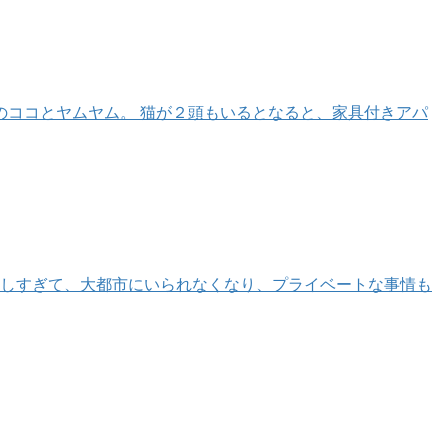
のココとヤムヤム。 猫が２頭もいるとなると、家具付きアパ
躍しすぎて、大都市にいられなくなり、プライベートな事情も