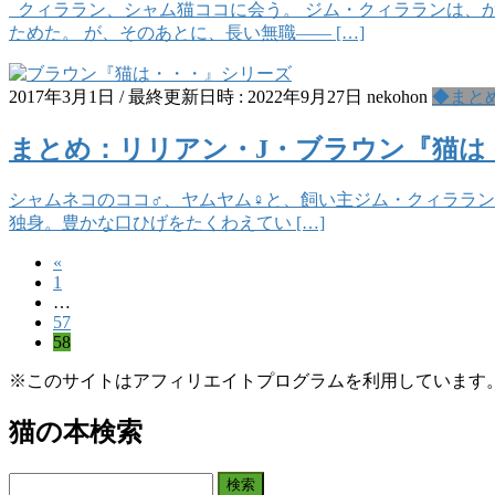
クィララン、シャム猫ココに会う。 ジム・クィラランは、
ためた。 が、そのあとに、長い無職―― […]
2017年3月1日
/ 最終更新日時 :
2022年9月27日
nekohon
◆まと
まとめ：リリアン・J・ブラウン『猫は
シャムネコのココ♂、ヤムヤム♀と、飼い主ジム・クィラランのミス
独身。豊かな口ひげをたくわえてい […]
«
投
固
1
稿
…
定
固
57
ペ
の
固
58
定
ー
定
ペ
ペ
ジ
※このサイトはアフィリエイトプログラムを利用しています
ペ
ー
ー
ー
ジ
猫の本検索
ジ
ジ
送
検